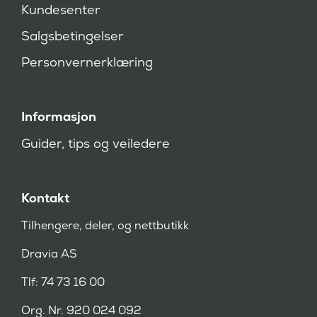
Kundesenter
e
v
Salgsbetingelser
d
)
Personvernerklæring
Informasjon
Guider, tips og veiledere
Kontakt
Tilhengere, deler, og nettbutikk
Dravia AS
Tlf: 74 73 16 00
Org. Nr. 920 024 092