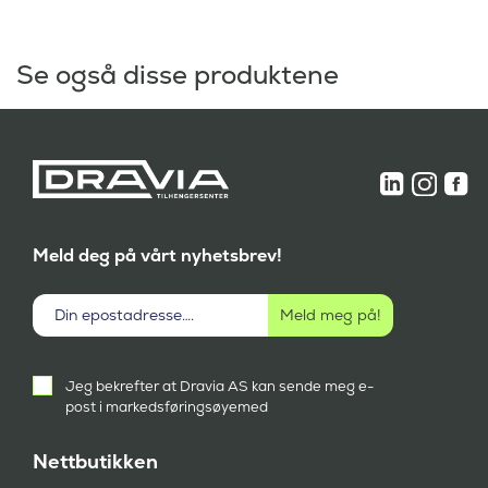
Se også disse produktene
Meld deg på vårt nyhetsbrev!
Aktivt
Jeg bekrefter at Dravia AS kan sende meg e-
samtykke
post i markedsføringsøyemed
(
P
å
Nettbutikken
k
r