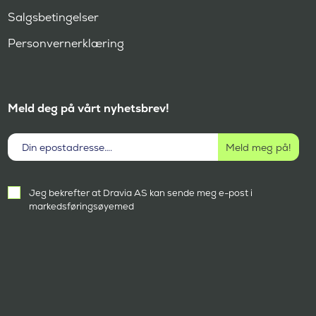
Salgsbetingelser
Personvernerklæring
Meld deg på vårt nyhetsbrev!
Aktivt
Jeg bekrefter at Dravia AS kan sende meg e-post i
samtykke
markedsføringsøyemed
(
P
å
k
r
e
v
d
)