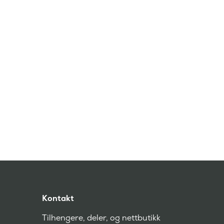
Kontakt
Tilhengere, deler, og nettbutikk