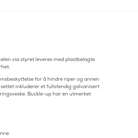
kelen via styret leveres med plastbelagte
rhet.
innsbeskyttelse for å hindre riper og annen
ettet inkluderer et fullstendig galvanisert
ingsveske. Buckle-up har en utmerket
enne