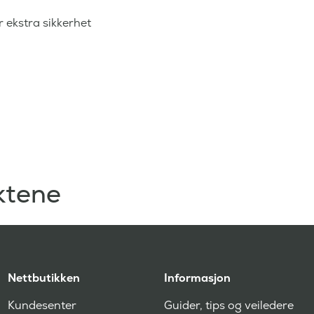
r ekstra sikkerhet
ktene
Nettbutikken
Informasjon
Kundesenter
Guider, tips og veiledere