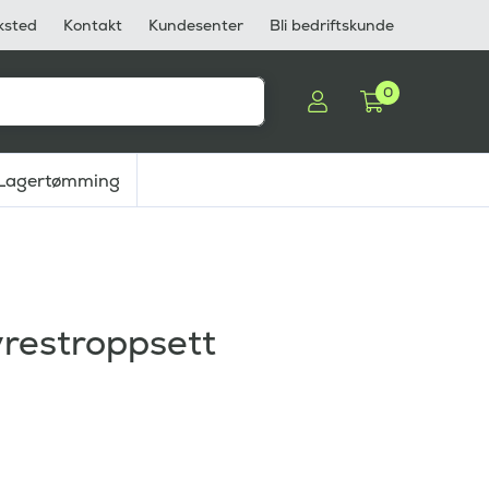
ksted
Kontakt
Kundesenter
Bli bedriftskunde
0
Lagertømming
yrestroppsett