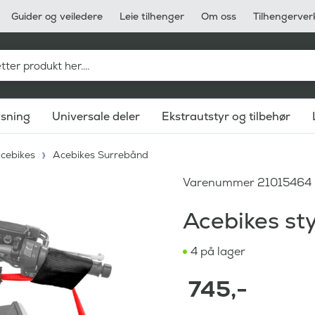
Guider og veiledere
Leie tilhenger
Om oss
Tilhengerver
ysning
Universale deler
Ekstrautstyr og tilbehør
cebikes
Acebikes Surrebånd
Varenummer
21015464
Acebikes st
4 på lager
745
,-