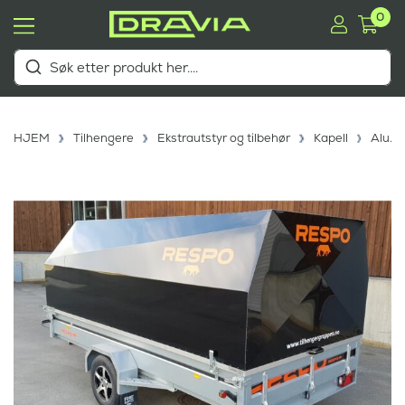
0
HJEM
Tilhengere
Ekstrautstyr og tilbehør
Kapell
Alu.ka