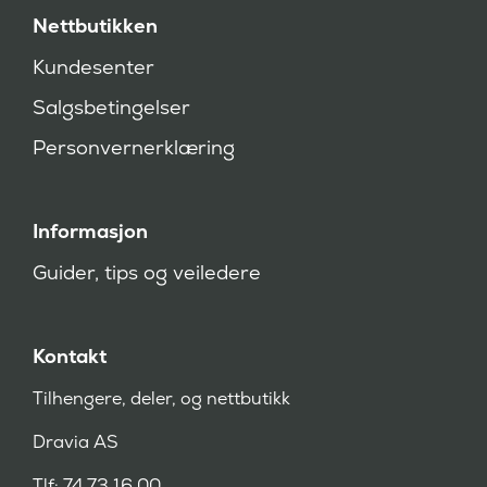
å
Nettbutikken
k
r
Kundesenter
e
v
Salgsbetingelser
d
)
Personvernerklæring
Informasjon
Guider, tips og veiledere
Kontakt
Tilhengere, deler, og nettbutikk
Dravia AS
Tlf: 74 73 16 00