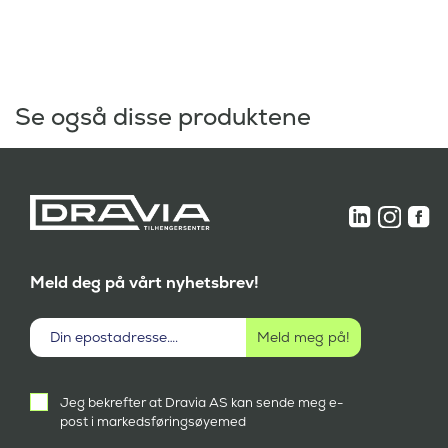
Se også disse produktene
Meld deg på vårt nyhetsbrev!
Aktivt
Jeg bekrefter at Dravia AS kan sende meg e-
samtykke
post i markedsføringsøyemed
(
P