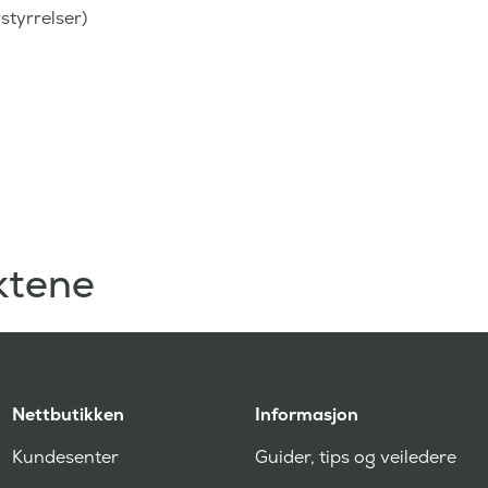
styrrelser)
ktene
Nettbutikken
Informasjon
Kundesenter
Guider, tips og veiledere