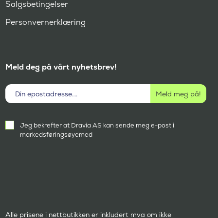
Salgsbetingelser
Personvernerklæring
Meld deg på vårt nyhetsbrev!
Aktivt
Jeg bekrefter at Dravia AS kan sende meg e-post i
samtykke
markedsføringsøyemed
(
P
å
k
r
e
v
d
)
Alle prisene i nettbutikken er inkludert mva om ikke