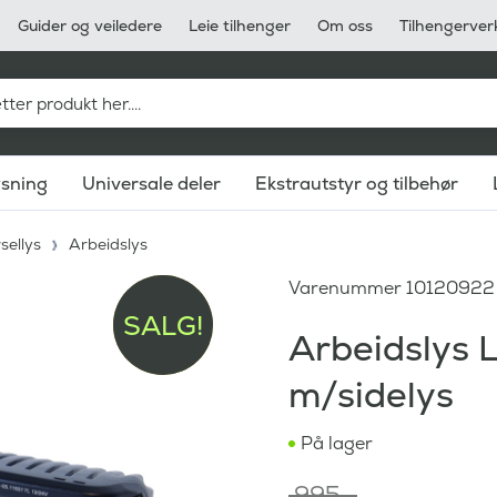
Guider og veiledere
Leie tilhenger
Om oss
Tilhengerver
ysning
Universale deler
Ekstrautstyr og tilbehør
sellys
Arbeidslys
Varenummer
10120922
SALG!
Arbeidslys
m/sidelys
På lager
995
,-