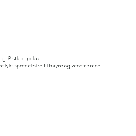
:
9
5
9
,
9
-
5
.
,
-
.
g. 2 stk pr pakke.
re lykt sprer ekstra til høyre og venstre med