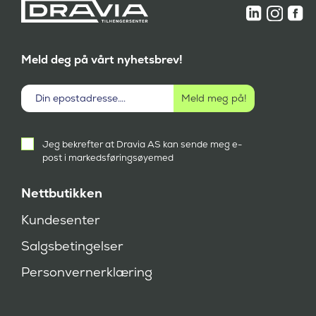
Meld deg på vårt nyhetsbrev!
Aktivt
Jeg bekrefter at Dravia AS kan sende meg e-
samtykke
post i markedsføringsøyemed
(
P
å
Nettbutikken
k
r
Kundesenter
e
v
Salgsbetingelser
d
)
Personvernerklæring