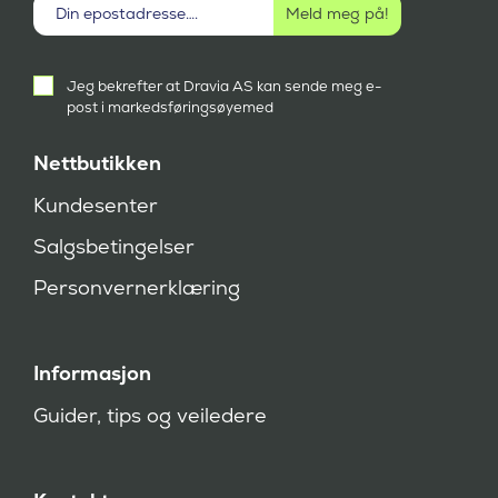
Aktivt
Jeg bekrefter at Dravia AS kan sende meg e-
samtykke
post i markedsføringsøyemed
(
P
å
Nettbutikken
k
r
Kundesenter
e
v
Salgsbetingelser
d
)
Personvernerklæring
Informasjon
Guider, tips og veiledere