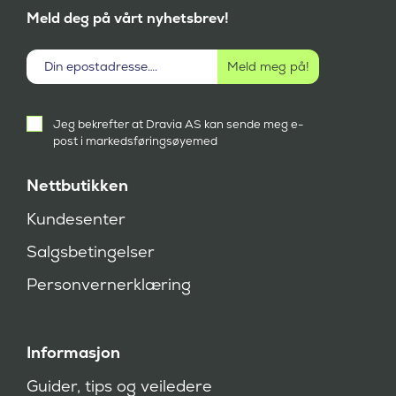
Meld deg på vårt nyhetsbrev!
Aktivt
Jeg bekrefter at Dravia AS kan sende meg e-
samtykke
post i markedsføringsøyemed
(
P
å
Nettbutikken
k
r
Kundesenter
e
v
Salgsbetingelser
d
)
Personvernerklæring
Informasjon
Guider, tips og veiledere