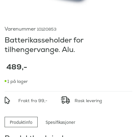
Varenummer
10120853
Batterikasseholder for
tilhengervange. Alu.
489
,-
1 på lager
Frakt fra 99,-
Rask levering
Produktinfo
Spesifikasjoner