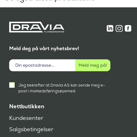
Meld deg på vårt nyhetsbrev!
Aktivt
Jeg bekrefter at Dravia AS kan sende meg e-
samtykke
post i markedsføringsøyemed
(
P
å
Nettbutikken
k
r
Kundesenter
e
v
Salgsbetingelser
d
)