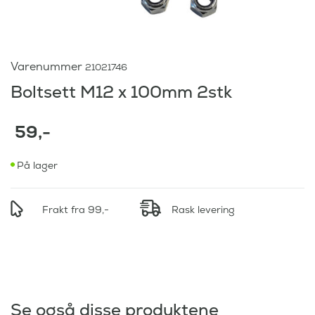
Varenummer
21021746
Boltsett M12 x 100mm 2stk
59
,-
På lager
Frakt fra 99,-
Rask levering
Se også disse produktene