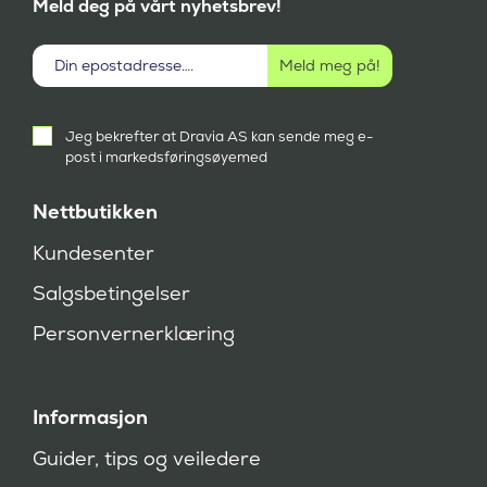
Meld deg på vårt nyhetsbrev!
Aktivt
Jeg bekrefter at Dravia AS kan sende meg e-
samtykke
post i markedsføringsøyemed
(
P
å
Nettbutikken
k
r
Kundesenter
e
v
Salgsbetingelser
d
)
Personvernerklæring
Informasjon
Guider, tips og veiledere