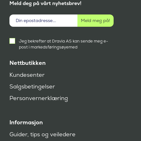
Meld deg på vårt nyhetsbrev!
Aktivt
Jeg bekrefter at Dravia AS kan sende meg e-
samtykke
post i markedsføringsøyemed
(
P
å
Nettbutikken
k
r
Kundesenter
e
v
Salgsbetingelser
d
)
Personvernerklæring
Informasjon
Guider, tips og veiledere