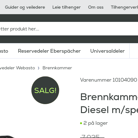
Guider og veiledere
Leie tilhenger
Om oss
Tilhengerver
asto
Reservedeler Eberspächer
Universaldeler
vedeler Webasto
Brennkammer
Varenummer
10104090
SALG!
Brennkamme
Diesel m/sp
2 på lager
7.025
,-