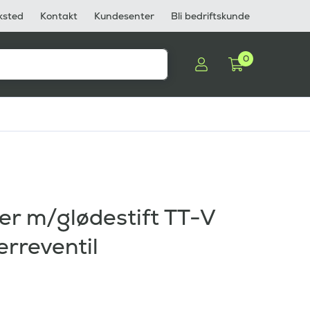
ksted
Kontakt
Kundesenter
Bli bedriftskunde
0
r m/glødestift TT-V
erreventil