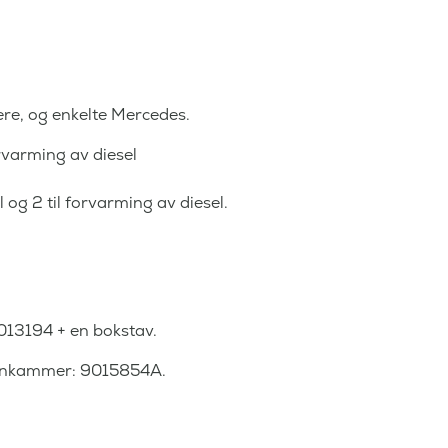
:
.
2
7
9
.
5
0
,
e, og enkelte Mercedes.
2
-
rvarming av diesel
5
.
,
l og 2 til forvarming av diesel.
-
.
013194 + en bokstav.
rennkammer: 9015854A.