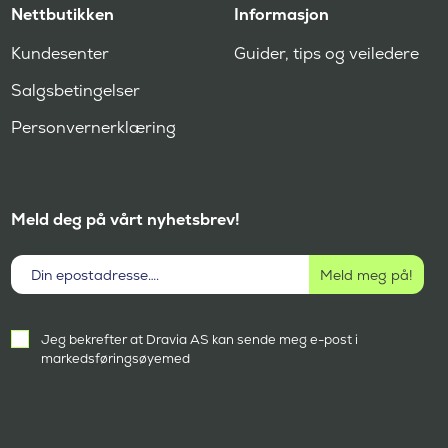
Nettbutikken
Informasjon
Kundesenter
Guider, tips og veiledere
Salgsbetingelser
Personvernerklæring
Meld deg på vårt nyhetsbrev!
Aktivt
Jeg bekrefter at Dravia AS kan sende meg e-post i
samtykke
markedsføringsøyemed
(
P
å
k
r