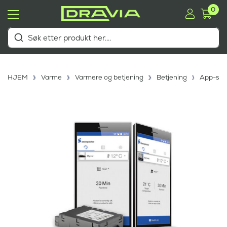
0
HJEM
Varme
Varmere og betjening
Betjening
App-sty