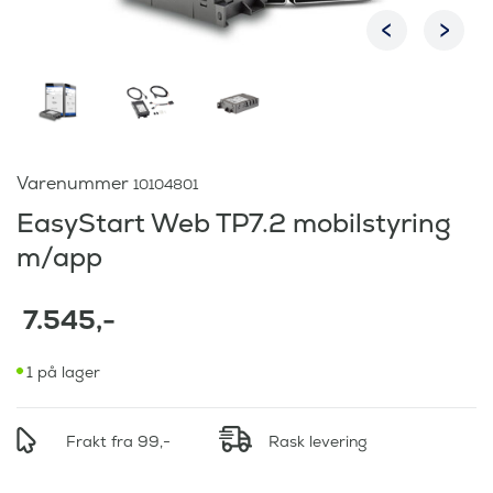
Varenummer
10104801
EasyStart Web TP7.2 mobilstyring
m/app
7.545
,-
1 på lager
Frakt fra 99,-
Rask levering