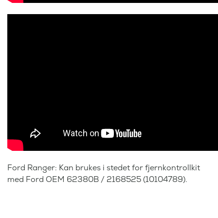
Ford Ranger: Kan brukes i stedet for fjernkontrollkit
med Ford OEM 62380B / 2168525 (10104789).