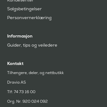
e
v
Salgsbetingelser
d
)
Personvernerklæring
Informasjon
Guider, tips og veiledere
Kontakt
Tilhengere, deler, og nettbutikk
Dravia AS
Tlf: 74 73 16 00
Org. Nr. 920 024 092