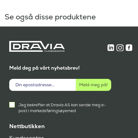
Se også disse produktene
Meld deg på vårt nyhetsbrev!
Aktivt
Jeg bekrefter at Dravia AS kan sende meg e-
samtykke
post i markedsføringsøyemed
(
P
å
Nettbutikken
k
r
Kundesenter