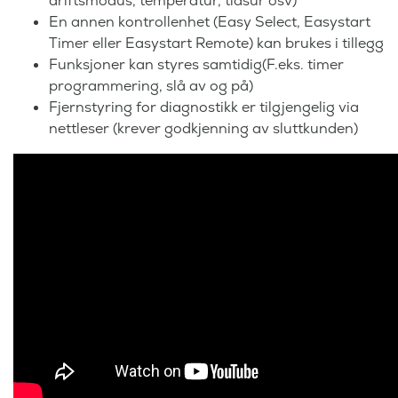
driftsmodus, temperatur, tidsur osv)
En annen kontrollenhet (Easy Select, Easystart
Timer eller Easystart Remote) kan brukes i tillegg
Funksjoner kan styres samtidig(F.eks. timer
programmering, slå av og på)
Fjernstyring for diagnostikk er tilgjengelig via
nettleser (krever godkjenning av sluttkunden)