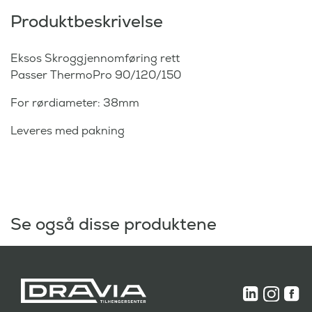
g
e
Produktbeskrivelse
p
p
r
r
i
Eksos Skroggjennomføring rett
i
s
Passer ThermoPro 90/120/150
s
v
e
For rørdiameter: 38mm
a
r
r
:
Leveres med pakning
:
2
3
.
.
7
3
9
Se også disse produktene
3
5
5
,
,
-
-
.
.