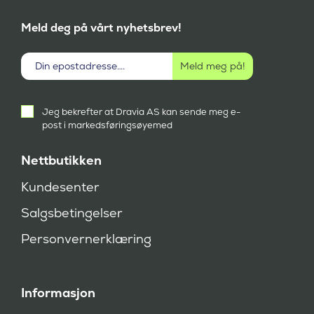
Meld deg på vårt nyhetsbrev!
Aktivt
Jeg bekrefter at Dravia AS kan sende meg e-
samtykke
post i markedsføringsøyemed
(
P
å
Nettbutikken
k
r
Kundesenter
e
v
Salgsbetingelser
d
)
Personvernerklæring
Informasjon