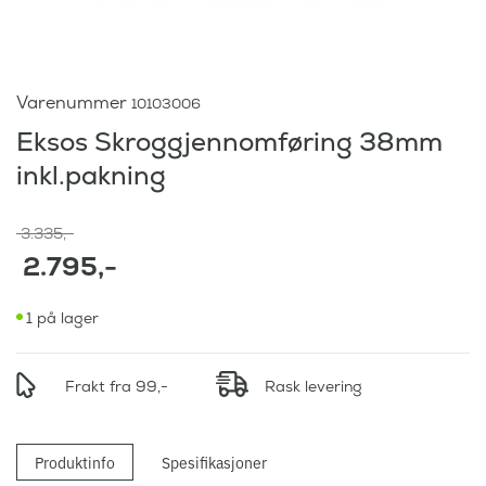
Varenummer
10103006
Eksos Skroggjennomføring 38mm
inkl.pakning
O
3.335
,-
p
2.795
,-
p
N
r
1 på lager
å
i
v
n
æ
Frakt fra 99,-
n
Rask levering
r
e
e
l
n
Produktinfo
Spesifikasjoner
i
d