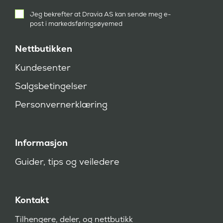
Aktivt
Jeg bekrefter at Dravia AS kan sende meg e-
samtykke
post i markedsføringsøyemed
(
P
å
Nettbutikken
k
r
Kundesenter
e
v
Salgsbetingelser
d
)
Personvernerklæring
Informasjon
Guider, tips og veiledere
Kontakt
Tilhengere, deler, og nettbutikk