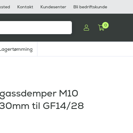
ksted
Kontakt
Kundesenter
Bli bedriftskunde
0
Lagertømming
l gassdemper M10
30mm til GF14/28