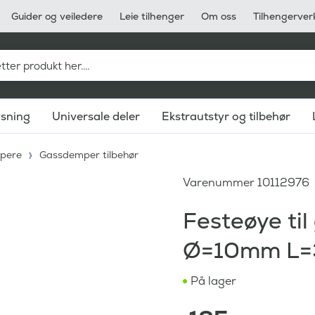
Guider og veiledere
Leie tilhenger
Om oss
Tilhengerver
ysning
Universale deler
Ekstrautstyr og tilbehør
pere
Gassdemper tilbehør
Varenummer
10112976
Festeøye ti
Ø=10mm L=
På lager