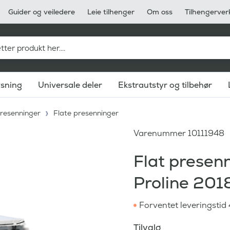
Guider og veiledere
Leie tilhenger
Om oss
Tilhengerver
ysning
Universale deler
Ekstrautstyr og tilbehør
resenninger
Flate presenninger
Varenummer
10111948
Flat presen
Proline 20
Forventet leveringstid
Tilvalg