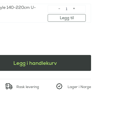
yle 140-220cm U-
Legg til
Legg i handlekurv
Rask levering
Lager i Norge