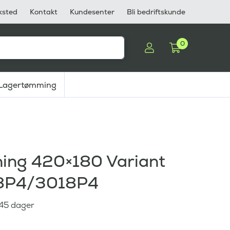
ksted
Kontakt
Kundesenter
Bli bedriftskunde
0
Lagertømming
ning 420×180 Variant
18P4/3018P4
 45 dager