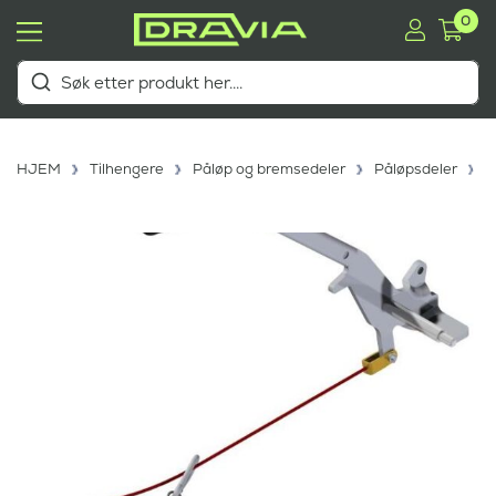
0
HJEM
Tilhengere
Påløp og bremsedeler
Påløpsdeler
H