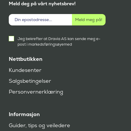
Meld deg på vårt nyhetsbrev!
Aktivt
Jeg bekrefter at Dravia AS kan sende meg e-
samtykke
post i markedsføringsøyemed
(
P
å
Nettbutikken
k
r
Kundesenter
e
v
Salgsbetingelser
d
)
Personvernerklæring
Informasjon
Guider, tips og veiledere