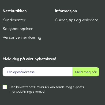
Nettbutikken
Informasjon
Kundesenter
Guider, tips og veiledere
Salgsbetingelser
Personvernerklæring
Meld deg på vårt nyhetsbrev!
Aktivt
Jeg bekrefter at Dravia AS kan sende meg e-post i
samtykke
markedsføringsøyemed
(
P
å
k