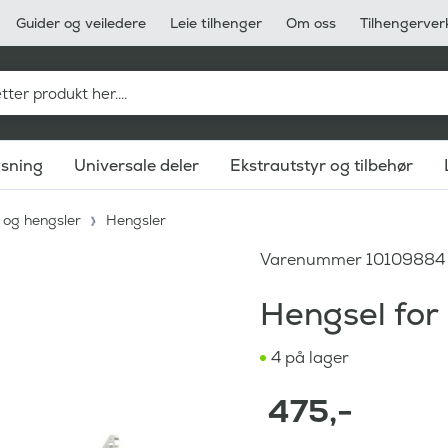
Guider og veiledere
Leie tilhenger
Om oss
Tilhengerver
ysning
Universale deler
Ekstrautstyr og tilbehør
 og hengsler
Hengsler
Varenummer
10109884
Hengsel for
4 på lager
475
,-