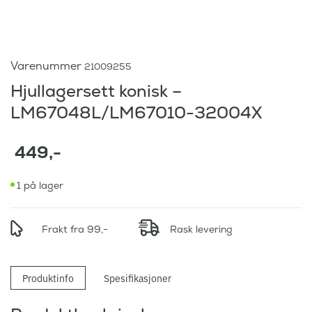
Varenummer
21009255
Hjullagersett konisk –
LM67048L/LM67010-32004X
449
,-
1 på lager
Frakt fra 99,-
Rask levering
Produktinfo
Spesifikasjoner