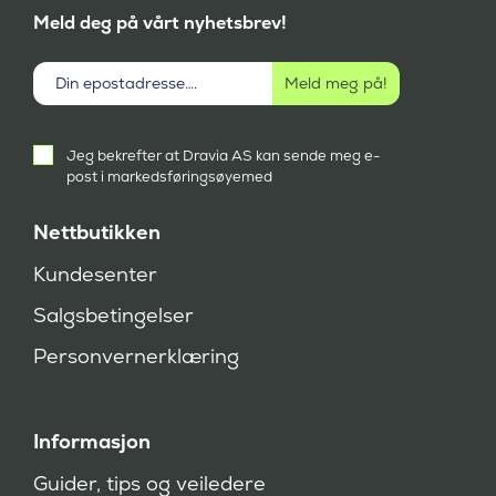
Meld deg på vårt nyhetsbrev!
Aktivt
Jeg bekrefter at Dravia AS kan sende meg e-
samtykke
post i markedsføringsøyemed
(
P
å
Nettbutikken
k
r
Kundesenter
e
v
Salgsbetingelser
d
)
Personvernerklæring
Informasjon
Guider, tips og veiledere