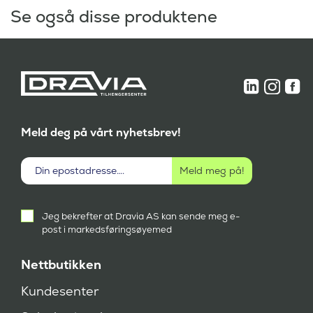
Se også disse produktene
Meld deg på vårt nyhetsbrev!
Aktivt
Jeg bekrefter at Dravia AS kan sende meg e-
samtykke
post i markedsføringsøyemed
(
P
å
Nettbutikken
k
r
Kundesenter
e
v