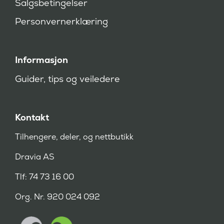
Salgsbetingelser
d
)
Personvernerklæring
Informasjon
Guider, tips og veiledere
Kontakt
Tilhengere, deler, og nettbutikk
Dravia AS
Tlf: 74 73 16 00
Org. Nr. 920 024 092