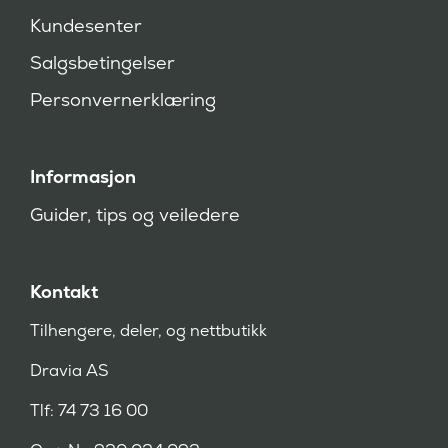
r
Kundesenter
e
v
Salgsbetingelser
d
)
Personvernerklæring
Informasjon
Guider, tips og veiledere
Kontakt
Tilhengere, deler, og nettbutikk
Dravia AS
Tlf: 74 73 16 00