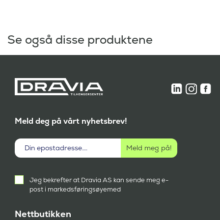
Se også disse produktene
Meld deg på vårt nyhetsbrev!
Aktivt
Jeg bekrefter at Dravia AS kan sende meg e-
samtykke
post i markedsføringsøyemed
(
P
å
Nettbutikken
k