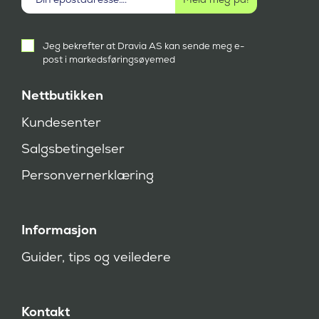
Aktivt
Jeg bekrefter at Dravia AS kan sende meg e-
samtykke
post i markedsføringsøyemed
(
P
å
Nettbutikken
k
r
Kundesenter
e
v
Salgsbetingelser
d
)
Personvernerklæring
Informasjon
Guider, tips og veiledere
Kontakt