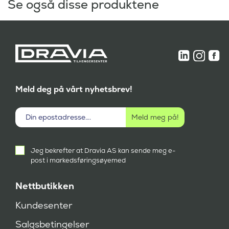
Se også disse produktene
Meld deg på vårt nyhetsbrev!
Aktivt
Jeg bekrefter at Dravia AS kan sende meg e-
samtykke
post i markedsføringsøyemed
(
P
å
Nettbutikken
k
r
Kundesenter
e
v
Salgsbetingelser
d