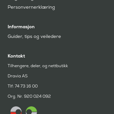
)
Personvernerklæring
Informasjon
Guider, tips og veiledere
Kontakt
Tilhengere, deler, og nettbutikk
Dravia AS
Tlf: 74 73 16 00
Org. Nr. 920 024 092