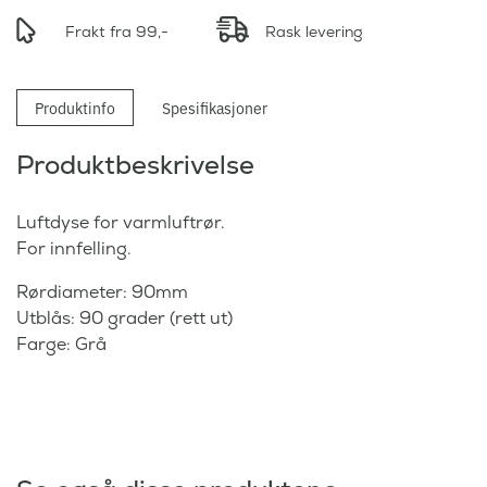
n
æ
n
Frakt fra 99,-
Rask levering
r
e
e
l
n
Produktinfo
Spesifikasjoner
i
d
g
e
Produktbeskrivelse
p
p
r
r
i
Luftdyse for varmluftrør.
i
s
For innfelling.
s
v
e
Rørdiameter: 90mm
a
r
Utblås: 90 grader (rett ut)
r
:
Farge: Grå
:
1
1
1
7
9
5
,
,