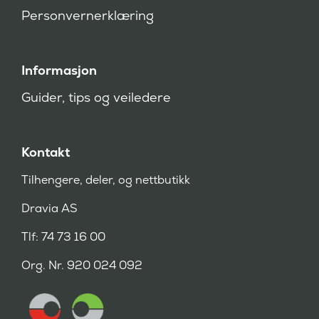
)
Personvernerklæring
Informasjon
Guider, tips og veiledere
Kontakt
Tilhengere, deler, og nettbutikk
Dravia AS
Tlf: 74 73 16 00
Org. Nr. 920 024 092