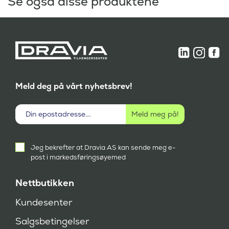
Se også disse produktene
-
-
.
.
Meld deg på vårt nyhetsbrev!
Aktivt
Jeg bekrefter at Dravia AS kan sende meg e-
samtykke
post i markedsføringsøyemed
(
P
å
Nettbutikken
k
r
Kundesenter
e
v
Salgsbetingelser
d