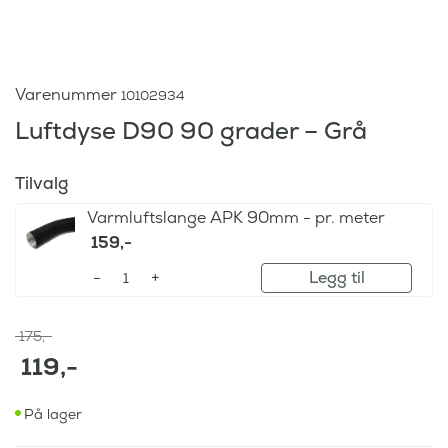
Varenummer
10102934
Luftdyse D90 90 grader – Grå
Tilvalg
Varmluftslange APK 90mm - pr. meter
159
,-
Legg til
O
175
,-
p
119
,-
p
N
r
På lager
å
i
v