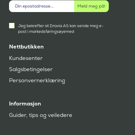
Aktivt
Jeg bekrefter at Dravia AS kan sende meg e-
samtykke
post i markedsføringsøyemed
(
P
å
Nettbutikken
k
r
Kundesenter
e
v
Salgsbetingelser
d
)
Personvernerklæring
Informasjon
Guider, tips og veiledere