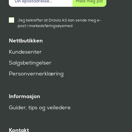
Aktivt
Jeg bekrefter at Dravia AS kan sende meg e-
samtykke
post i markedsføringsøyemed
(
P
å
Nettbutikken
k
r
Kundesenter
e
v
Salgsbetingelser
d
)
Personvernerklæring
Informasjon
Guider, tips og veiledere
Kontakt