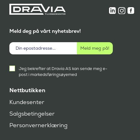
Meld deg på vårt nyhetsbrev!
Aktivt
Jeg bekrefter at Dravia AS kan sende meg e-
samtykke
post i markedsføringsøyemed
(
P
å
Nettbutikken
k
r
Kundesenter
e
v
Salgsbetingelser
d
)
Personvernerklæring