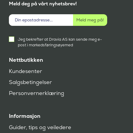
Meld deg på vårt nyhetsbrev!
Aktivt
Jeg bekrefter at Dravia AS kan sende meg e-
samtykke
post i markedsføringsøyemed
(
P
å
Nettbutikken
k
r
Kundesenter
e
v
Salgsbetingelser
d
)
Personvernerklæring
Informasjon
Guider, tips og veiledere