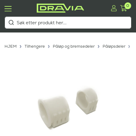
0
HJEM
Tilhengere
Påløp og bremsedeler
Påløpsdeler
P