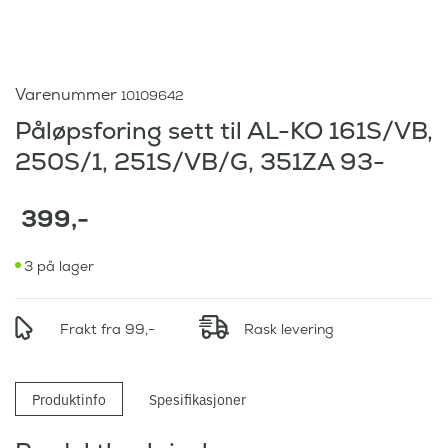
Varenummer
10109642
Påløpsforing sett til AL-KO 161S/VB,
250S/1, 251S/VB/G, 351ZA 93-
399
,-
3 på lager
Frakt fra 99,-
Rask levering
Produktinfo
Spesifikasjoner