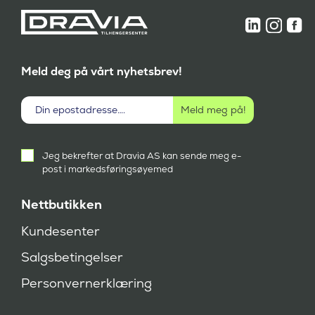
Meld deg på vårt nyhetsbrev!
Aktivt
Jeg bekrefter at Dravia AS kan sende meg e-
samtykke
post i markedsføringsøyemed
(
P
å
Nettbutikken
k
r
Kundesenter
e
v
Salgsbetingelser
d
)
Personvernerklæring