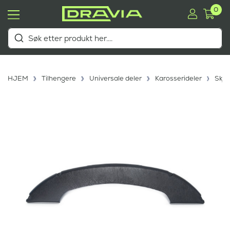
0
HJEM
Tilhengere
Universale deler
Karosserideler
Skje