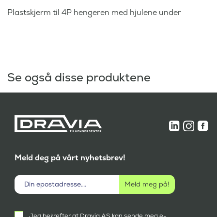
Plastskjerm til 4P hengeren med hjulene under
Se også disse produktene
Meld deg på vårt nyhetsbrev!
Aktivt
Jeg bekrefter at Dravia AS kan sende meg e-