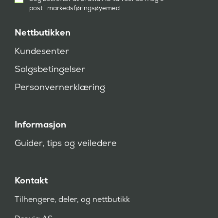
samtykke
post i markedsføringsøyemed
(
P
å
Nettbutikken
k
r
Kundesenter
e
v
Salgsbetingelser
d
)
Personvernerklæring
Informasjon
Guider, tips og veiledere
Kontakt
Tilhengere, deler, og nettbutikk