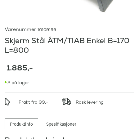
Varenummer
10109159
Skjerm Stål ÅTM/TIAB Enkel B=170
L=800
1.885
,-
2 på lager
Frakt fra 99,-
Rask levering
Produktinfo
Spesifikasjoner