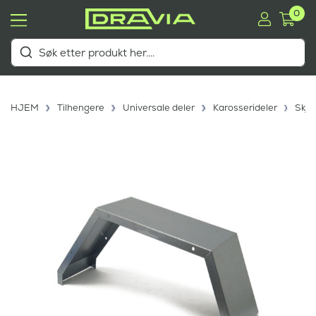
0
HJEM
Tilhengere
Universale deler
Karosserideler
Skje