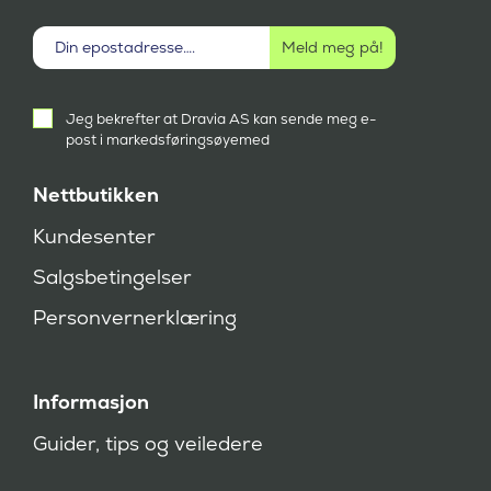
Aktivt
Jeg bekrefter at Dravia AS kan sende meg e-
samtykke
post i markedsføringsøyemed
(
P
å
Nettbutikken
k
r
Kundesenter
e
v
Salgsbetingelser
d
)
Personvernerklæring
Informasjon
Guider, tips og veiledere