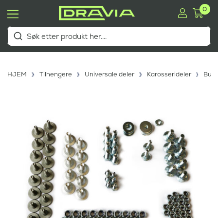
0
HJEM
Tilhengere
Universale deler
Karosserideler
Bunn