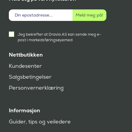
Aktivt
Jeg bekrefter at Dravia AS kan sende meg e-
samtykke
post i markedsføringsøyemed
(
P
å
Nettbutikken
k
r
Kundesenter
e
v
Salgsbetingelser
d
)
Personvernerklæring
Informasjon
Guider, tips og veiledere