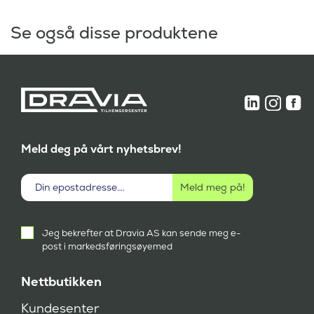
Se også disse produktene
Meld deg på vårt nyhetsbrev!
Aktivt
Jeg bekrefter at Dravia AS kan sende meg e-
samtykke
post i markedsføringsøyemed
(
P
å
Nettbutikken
k
r
Kundesenter
e