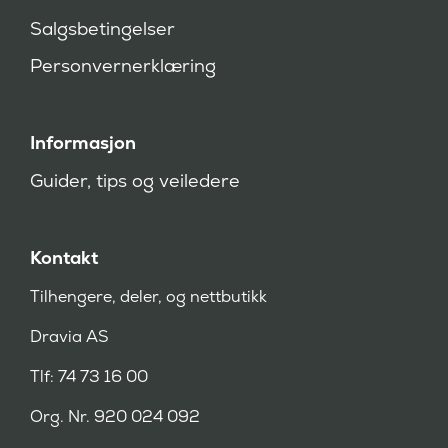
v
Salgsbetingelser
d
)
Personvernerklæring
Informasjon
Guider, tips og veiledere
Kontakt
Tilhengere, deler, og nettbutikk
Dravia AS
Tlf: 74 73 16 00
Org. Nr. 920 024 092