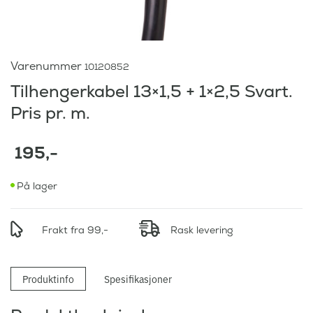
Varenummer
10120852
Tilhengerkabel 13×1,5 + 1×2,5 Svart.
Pris pr. m.
195
,-
På lager
Frakt fra 99,-
Rask levering
Produktinfo
Spesifikasjoner