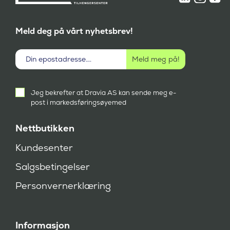
Meld deg på vårt nyhetsbrev!
Aktivt
Jeg bekrefter at Dravia AS kan sende meg e-
samtykke
post i markedsføringsøyemed
(
P
å
Nettbutikken
k
r
Kundesenter
e
v
Salgsbetingelser
d
)
Personvernerklæring
Informasjon