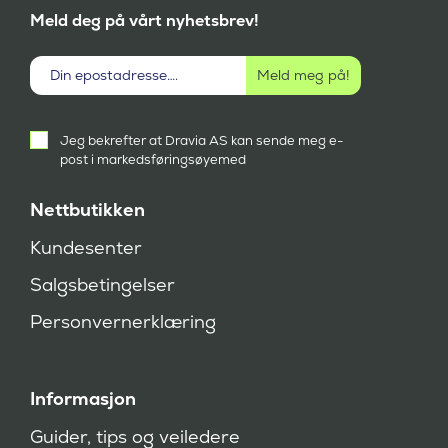
Meld deg på vårt nyhetsbrev!
Aktivt
Jeg bekrefter at Dravia AS kan sende meg e-
samtykke
post i markedsføringsøyemed
(
P
å
Nettbutikken
k
r
Kundesenter
e
v
Salgsbetingelser
d
)
Personvernerklæring
Informasjon
Guider, tips og veiledere