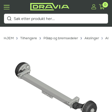
0
HJEM
Tilhengere
Påløp og bremsedeler
Akslinger
Aks