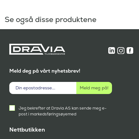
Se også disse produktene
Meld deg på vårt nyhetsbrev!
Aktivt
Jeg bekrefter at Dravia AS kan sende meg e-
samtykke
post i markedsføringsøyemed
(
P
å
Nettbutikken
k
r