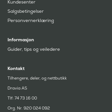
Kundesenter
e
v
Salgsbetingelser
d
)
Personvernerklæring
Informasjon
Guider, tips og veiledere
Kontakt
Tilhengere, deler, og nettbutikk
Dravia AS
Tlf: 74 73 16 00
Org. Nr. 920 024 092