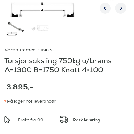
Varenummer
10119678
Torsjonsaksling 750kg u/brems
A=1300 B=1750 Knott 4×100
3.895
,-
På lager hos leverandør
Frakt fra 99,-
Rask levering