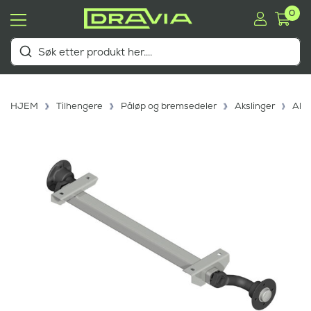
0
HJEM
Tilhengere
Påløp og bremsedeler
Akslinger
Aksl