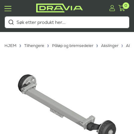
0
HJEM
Tilhengere
Påløp og bremsedeler
Akslinger
Aks