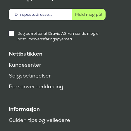
Aktivt
Jeg bekrefter at Dravia AS kan sende meg e-
samtykke
post i markedsføringsøyemed
(
P
å
Nettbutikken
k
r
Kundesenter
e
v
Salgsbetingelser
d
)
Personvernerklæring
Informasjon
Guider, tips og veiledere