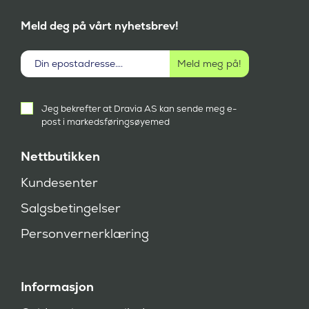
-
-
.
.
Meld deg på vårt nyhetsbrev!
Aktivt
Jeg bekrefter at Dravia AS kan sende meg e-
samtykke
post i markedsføringsøyemed
(
P
å
Nettbutikken
k
r
Kundesenter
e
v
Salgsbetingelser
d
)
Personvernerklæring
Informasjon