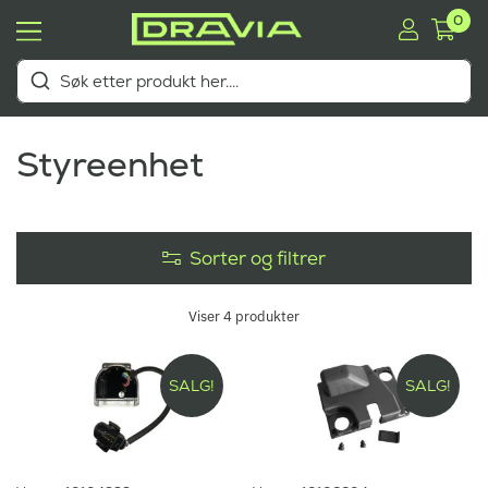
0
Styreenhet
Sorter og filtrer
Viser
4
produkter
SALG!
SALG!