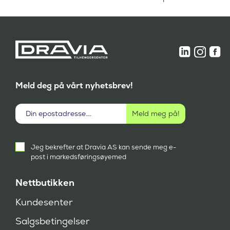
8
1
9
.
,
1
-
8
.
9
,
-
.
Meld deg på vårt nyhetsbrev!
Aktivt
Jeg bekrefter at Dravia AS kan sende meg e-
samtykke
post i markedsføringsøyemed
(
P
å
Nettbutikken
k
r
Kundesenter
e
v
Salgsbetingelser
d
)