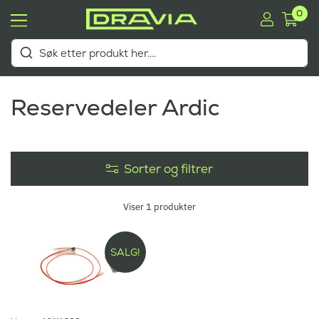
0
Reservedeler Ardic
Sorter og filtrer
Viser
1
produkter
SALG!