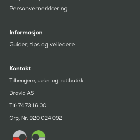
)
Personvernerklæring
Informasjon
Guider, tips og veiledere
Kontakt
Tilhengere, deler, og nettbutikk
Dravia AS
Tlf: 74 73 16 00
Org. Nr. 920 024 092