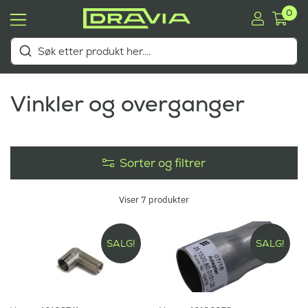
0
Vinkler og overganger
Sorter og filtrer
Viser
7
produkter
SALG!
SALG!