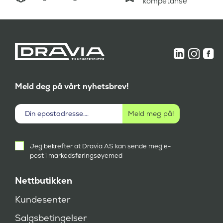
kompetanse
.
1
5
.
1
8
9
9
,
5
-
,
.
-
.
Meld deg på vårt nyhetsbrev!
Aktivt
Jeg bekrefter at Dravia AS kan sende meg e-
samtykke
post i markedsføringsøyemed
(
P
å
Nettbutikken
k
r
Kundesenter
e
v
Salgsbetingelser
d