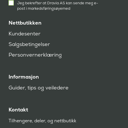
Jeg bekrefter at Dravia AS kan sende meg e-
samtykke
post i markedsføringsøyemed
(
P
å
Nettbutikken
k
r
Kundesenter
e
v
Salgsbetingelser
d
)
Personvernerklæring
Informasjon
Guider, tips og veiledere
Kontakt
Tilhengere, deler, og nettbutikk