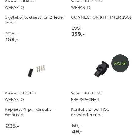
Varenr: 10104185
Varenr: 10103872
WEBASTO
WEBASTO
Skjøtekontaktsett for 2-leder
CONNECTOR KIT TIMER 1551
kabel
195
,-
O
205
,-
159
,-
O
p
159
,-
N
p
p
N
å
p
r
å
v
r
i
v
æ
i
n
æ
r
SALG!
n
n
r
e
n
e
e
n
e
l
n
d
l
i
d
e
i
g
e
p
Varenr: 10110388
Varenr: 10110695
g
p
p
r
p
r
WEBASTO
EBERSPACHER
r
i
r
i
i
s
Rep.sett 4-pin kontakt –
Kontakt 2-pol HS3
i
s
s
e
Webasto
drivstoffpumpe
s
v
e
r
v
a
r
:
235
,-
59
,-
a
r
:
O
49
,-
r
:
1
p