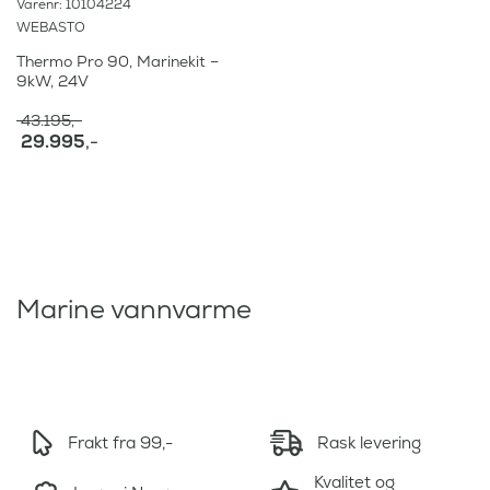
Varenr: 10104224
WEBASTO
Thermo Pro 90, Marinekit –
9kW, 24V
43.195
,-
O
29.995
,-
p
N
p
å
r
v
i
æ
n
r
n
e
e
n
l
d
Marine vannvarme
i
e
g
p
p
r
r
i
i
s
s
e
v
r
Frakt fra 99,-
Rask levering
a
:
r
Kvalitet og