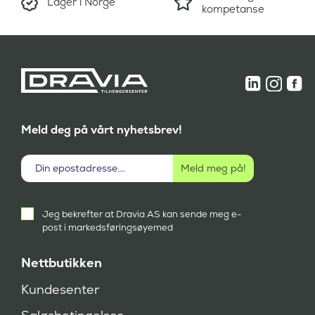
Lager i Norge
:
2
kompetanse
9
4
.
3
9
.
9
1
5
9
,
5
-
,
.
-
Meld deg på vårt nyhetsbrev!
.
Aktivt
Jeg bekrefter at Dravia AS kan sende meg e-
samtykke
post i markedsføringsøyemed
(
P
å
Nettbutikken
k
r
Kundesenter
e
v
d