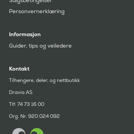
Salgsbetingelser
)
Personvernerklæring
Informasjon
Guider, tips og veiledere
Kontakt
Tilhengere, deler, og nettbutikk
Dravia AS
Tlf: 74 73 16 00
Org. Nr. 920 024 092