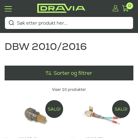
0
DBW 2010/2016
Sorter og filtrer
Viser
10
produkter
SALG!
SALG!