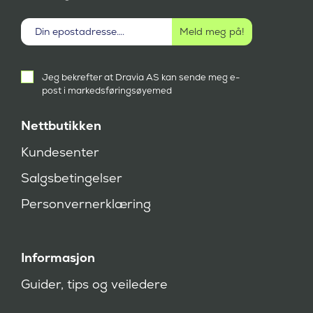
Aktivt
Jeg bekrefter at Dravia AS kan sende meg e-
samtykke
post i markedsføringsøyemed
(
P
å
Nettbutikken
k
r
Kundesenter
e
v
Salgsbetingelser
d
)
Personvernerklæring
Informasjon
Guider, tips og veiledere