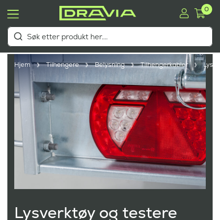
0
Hjem
Tilhengere
Belysning
Tilhengerkabler
Lysve
Lysverktøy og testere