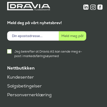
Meld deg på vårt nyhetsbrev!
Aktivt
Jeg bekrefter at Dravia AS kan sende meg e-
samtykke
post i markedsføringsøyemed
(
P
å
Nettbutikken
k
r
Kundesenter
e
v
Salgsbetingelser
d
)
Personvernerklæring