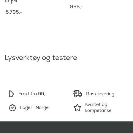
13-pol
995
,-
5.795
,-
Lysverktøy og testere
Frakt fra 99,-
Rask levering
Kvalitet og
Lager i Norge
kompetanse