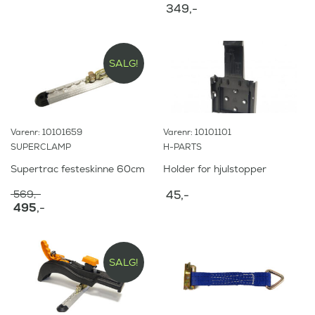
r
349
,-
a
:
r
:
2
.
2
3
SALG!
.
9
6
5
9
,
5
-
,
.
Varenr: 10101659
Varenr: 10101101
-
SUPERCLAMP
H-PARTS
.
Supertrac festeskinne 60cm
Holder for hjulstopper
569
,-
45
,-
O
495
,-
p
N
p
å
r
v
i
æ
SALG!
n
r
n
e
e
n
l
d