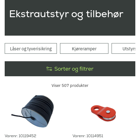
Ekstrautstyr og tilbehør
Låser og tyverisikring
Kjøreramper
Utstyrsk
Sorter og filtrer
Viser
507
produkter
Varenr: 10119452
Varenr: 10114951