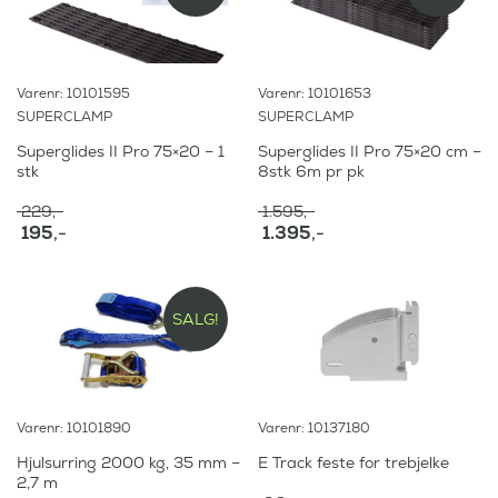
Varenr: 10101595
Varenr: 10101653
SUPERCLAMP
SUPERCLAMP
Superglides II Pro 75×20 – 1
Superglides II Pro 75×20 cm –
stk
8stk 6m pr pk
229
,-
1.595
,-
O
O
195
,-
1.395
,-
p
p
N
N
p
p
å
å
r
r
v
v
i
i
æ
æ
SALG!
n
n
r
r
n
n
e
e
e
e
n
n
l
l
d
d
i
i
e
e
Varenr: 10101890
Varenr: 10137180
g
g
p
p
p
p
r
r
Hjulsurring 2000 kg, 35 mm –
E Track feste for trebjelke
r
r
i
i
2,7 m
i
i
s
s