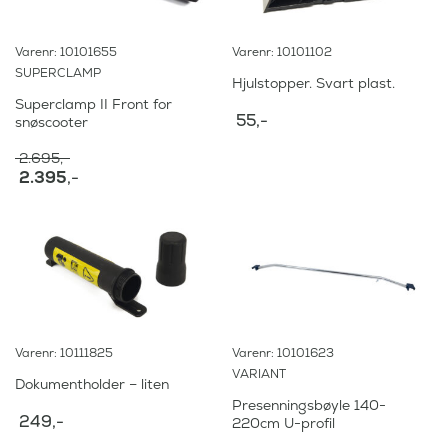
,
.
-
.
Varenr: 10101655
Varenr: 10101102
SUPERCLAMP
Hjulstopper. Svart plast.
Superclamp II Front for
55
,-
snøscooter
2.695
,-
O
2.395
,-
p
N
p
å
r
v
i
æ
n
r
n
e
e
n
l
d
i
e
Varenr: 10111825
Varenr: 10101623
g
p
p
VARIANT
r
Dokumentholder – liten
r
i
Presenningsbøyle 140-
i
s
249
,-
220cm U-profil
s
e
v