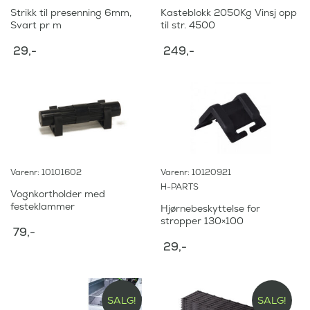
Strikk til presenning 6mm,
Kasteblokk 2050Kg Vinsj opp
Svart pr m
til str. 4500
29
,-
249
,-
Varenr: 10101602
Varenr: 10120921
H-PARTS
Vognkortholder med
festeklammer
Hjørnebeskyttelse for
stropper 130×100
79
,-
29
,-
SALG!
SALG!