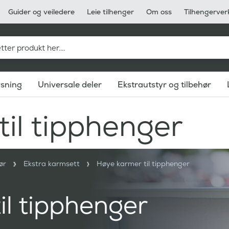
Guider og veiledere
Leie tilhenger
Om oss
Tilhengerver
ysning
Universale deler
Ekstrautstyr og tilbehør
il tipphenger
ør
Ekstra karmsett
Høye karmer til tipphenger
il tipphenger