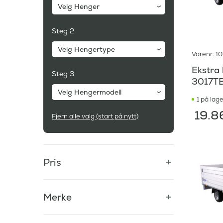
Velg Henger
Steg 2
Velg Hengertype
Varenr: 1
Ekstra 
Steg 3
3017TB
Velg Hengermodell
1 på lage
19.8
Fjern alle valg (start på nytt)
Pris
Merke