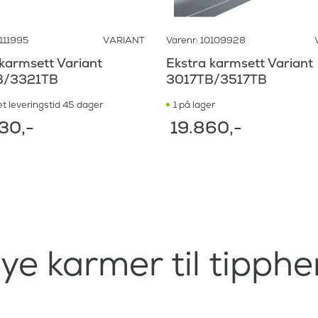
0111995
VARIANT
Varenr: 10109928
karmsett Variant
Ekstra karmsett Variant
B/3321TB
3017TB/3517TB
t leveringstid 45 dager
1 på lager
30
,-
19.860
,-
ye karmer til tipph