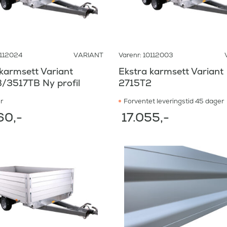
0112024
VARIANT
Varenr: 10112003
karmsett Variant
Ekstra karmsett Variant
/3517TB Ny profil
2715T2
r
Forventet leveringstid 45 dager
60
,-
17.055
,-