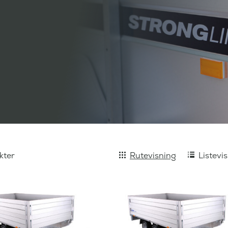
kter
Rutevisning
Listevi