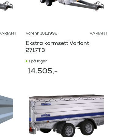
VARIANT
Varenr: 10111998
VARIANT
Ekstra karmsett Variant
2717T3
1 på lager
14.505
,-