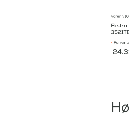
Varenr: 1
Ekstra 
3521T
Forvente
24.3
Hø