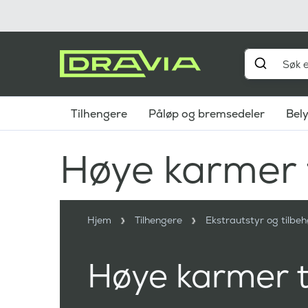
Tilhengere
Påløp og bremsedeler
Bel
Høye karmer t
Hjem
Tilhengere
Ekstrautstyr og tilbeh
Høye karmer t