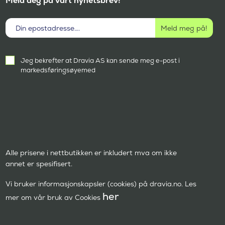
Meld deg på vårt nyhetsbrev!
Aktivt
Jeg bekrefter at Dravia AS kan sende meg e-post i
samtykke
markedsføringsøyemed
(
P
å
k
r
e
v
d
)
Alle prisene i nettbutikken er inkludert mva om ikke
annet er spesifisert.
Vi bruker informasjonskapsler (cookies) på dravia.no. Les
her
mer om vår bruk av Cookies