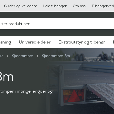
Guider og veiledere
Leie tilhenger
Om oss
Tilhengerver
ysning
Universale deler
Ekstrautstyr og tilbehør
ør
Kjøreramper
Kjøreramper 3m
 3m
reramper i mange lengder og