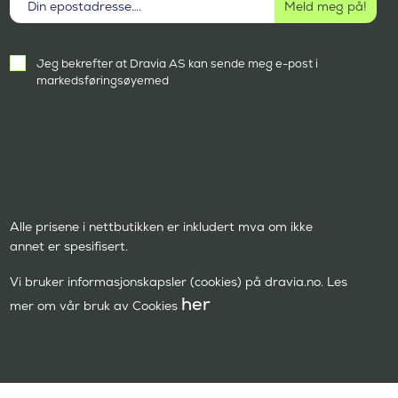
Aktivt
Jeg bekrefter at Dravia AS kan sende meg e-post i
samtykke
markedsføringsøyemed
(
P
å
k
r
e
v
d
)
Alle prisene i nettbutikken er inkludert mva om ikke
annet er spesifisert.
Vi bruker informasjonskapsler (cookies) på dravia.no. Les
her
mer om vår bruk av Cookies