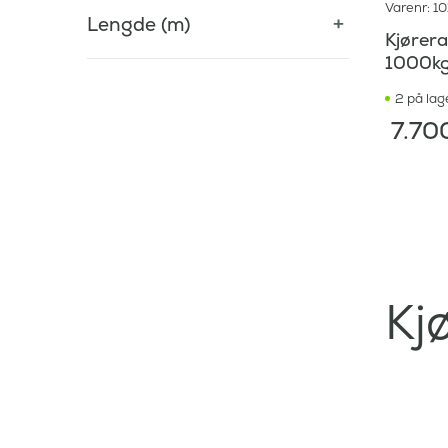
Varenr: 1
Lengde (m)
Kjører
1000k
2 på lag
7.70
Kj