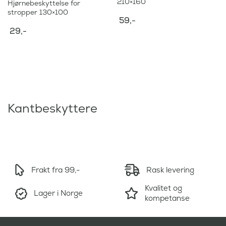
210×160
Hjørnebeskyttelse for
stropper 130×100
59
,-
29
,-
Kantbeskyttere
Frakt fra 99,-
Rask levering
Kvalitet og
Lager i Norge
kompetanse