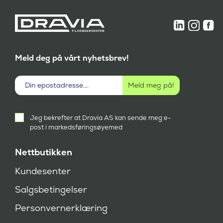
Meld deg på vårt nyhetsbrev!
Aktivt
Jeg bekrefter at Dravia AS kan sende meg e-
samtykke
post i markedsføringsøyemed
(
P
å
Nettbutikken
k
r
Kundesenter
e
v
Salgsbetingelser
d
)
Personvernerklæring