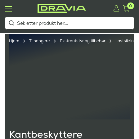
0
Hjem
Tilhengere
Ekstrautstyr og tilbehør
Lastsikring
Kantbeskyttere