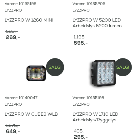
Varenr: 10135196
Varenr: 10135205
LYZZPRO
LYZZPRO
LYZZPRO W 1260 MINI
LYZZPRO W 5200 LED
Arbeidslys 5200 lumen
529
,-
O
269
,-
1.195
,-
p
O
595
,-
N
p
p
å
N
r
p
v
å
i
r
æ
v
n
i
r
æ
SALG!
SALG!
n
n
e
r
e
n
n
e
l
e
d
n
i
l
e
d
g
i
p
e
Varenr: 10140047
Varenr: 10135198
p
g
r
p
r
p
LYZZPRO
LYZZPRO
i
r
i
r
s
i
LYZZPRO W CUBE3 WLB
LYZZPRO W 1710 LED
s
i
e
s
Arbeidslys/Ryggelys
v
s
r
e
1.575
,-
a
v
:
r
O
649
,-
495
,-
r
a
:
p
O
295
,-
N
:
r
2