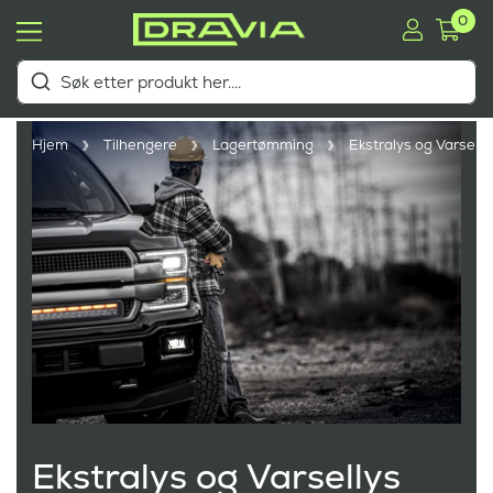
0
Hjem
Tilhengere
Lagertømming
Ekstralys og Varselly
Ekstralys og Varsellys