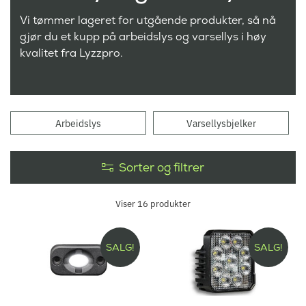
Vi tømmer lageret for utgående produkter, så nå
gjør du et kupp på arbeidslys og varsellys i høy
kvalitet fra Lyzzpro.
Arbeidslys
Varsellysbjelker
Sorter og filtrer
Viser
16
produkter
SALG!
SALG!