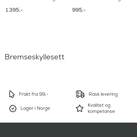
1.395
,-
995
,-
Bremseskyllesett
Frakt fra 99,-
Rask levering
Kvalitet og
Lager i Norge
kompetanse