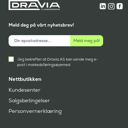
Meld deg på vårt nyhetsbrev!
Aktivt
Jeg bekrefter at Dravia AS kan sende meg e-
samtykke
post i markedsføringsøyemed
(
P
å
Nettbutikken
k
r
Kundesenter
e
v
Salgsbetingelser
d
)
Personvernerklæring