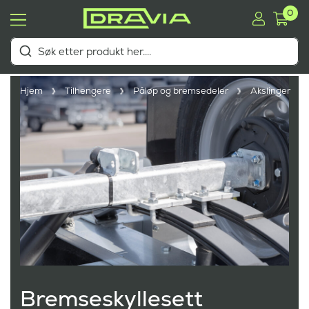
0
Hjem
Tilhengere
Påløp og bremsedeler
Akslinger
Bremseskyllesett